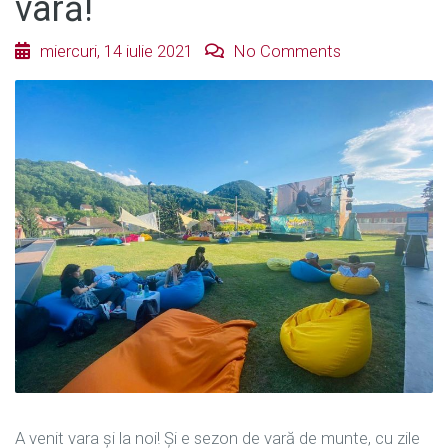
vară!
miercuri, 14 iulie 2021
No Comments
A venit vara și la noi! Și e sezon de vară de munte, cu zile