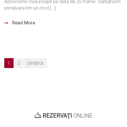
Astronomic însă începe pe data de 20 martie. Sărbătorim
primăvara într-un mod […]
Read More
Paginație
1
2
Următor
articole
REZERVAȚI
ONLINE