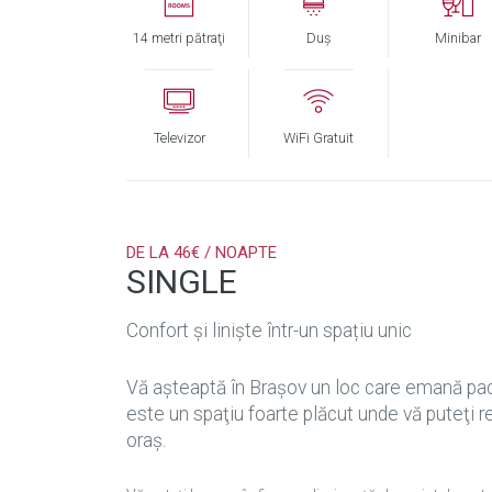
14 metri pătraţi
Duş
Minibar
Televizor
WiFi Gratuit
DE LA 46€ / NOAPTE
SINGLE
Confort și liniște într-un spațiu unic
Vă aşteaptă în Braşov un loc care emană pac
este un spaţiu foarte plăcut unde vă puteţi r
oraş.