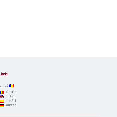
Limbi
Limbă:
Română
English
Español
Deutsch