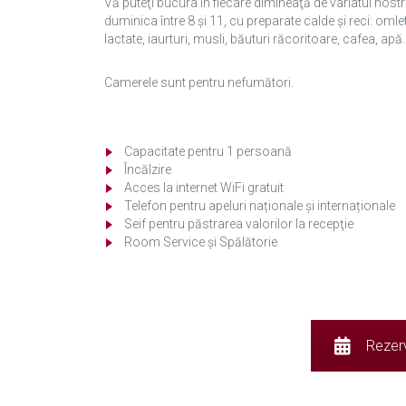
Vă puteţi bucura în fiecare dimineaţă de variatul nostru
duminica între 8 şi 11, cu preparate calde şi reci: oml
lactate, iaurturi, musli, băuturi răcoritoare, cafea, apă.
Camerele sunt pentru nefumători.
Capacitate pentru 1 persoană
Încălzire
Acces la internet WiFi gratuit
Telefon pentru apeluri naționale și internaționale
Seif pentru păstrarea valorilor la recepţie
Room Service și Spălătorie
Rezerv