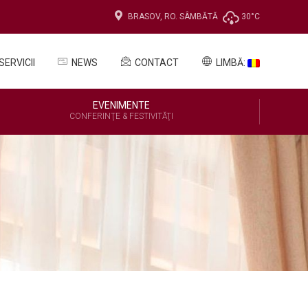
BRASOV, RO.
SÂMBĂTĂ
30°C
SERVICII
NEWS
CONTACT
LIMBĂ:
EVENIMENTE
CONFERINŢE & FESTIVITĂŢI