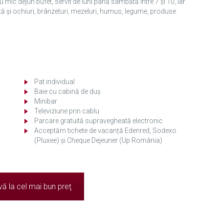
 mic dejun bufet, servit de luni până sâmbătă între 7 și 10, iar
etă şi ochiuri, brânzeturi, mezeluri, humus, legume, produse
Pat individual
Baie cu cabină de duș
Minibar
Televiziune prin cablu
Parcare gratuită supravegheată electronic
Acceptăm tichete de vacanță Edenred, Sodexo
(Pluxee) și Cheque Dejeuner (Up România)
ă la cel mai bun preţ