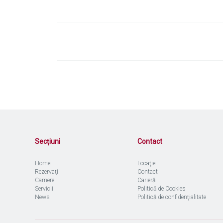
Navigare
în
articole
Secțiuni
Contact
Home
Locaţie
Rezervaţi
Contact
Camere
Carieră
Servicii
Politică de Cookies
News
Politică de confidenţialitate