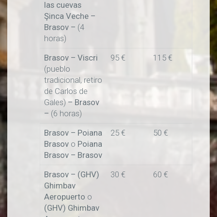
las cuevas
Şinca Veche
–
Brasov –
(4
horas)
Brasov – Viscri
95 €
115 €
(pueblo
tradicional, retiro
de Carlos de
Gales)
–
Brasov
–
(6 horas)
Brasov – Poiana
25 €
50 €
Brasov
o
Poiana
Brasov – Brasov
Brasov – (GHV)
30 €
60 €
Ghimbav
Aeropuerto
o
(GHV) Ghimbav