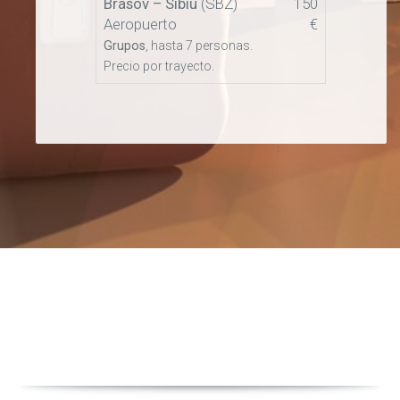
Brasov –
Sibiu
(SBZ)
150
Aeropuerto
€
Grupos
, hasta 7 personas.
Precio por trayecto.