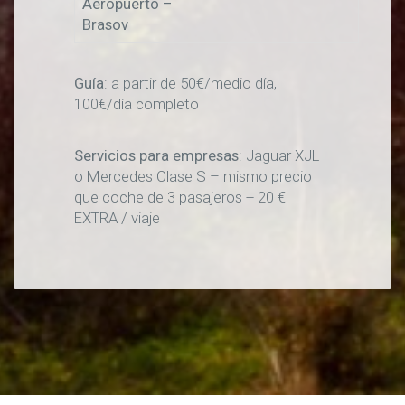
Aeropuerto
–
Brasov
Guía
: a partir de 50€/medio día,
100€/día completo
Servicios para empresas
: Jaguar XJL
o Mercedes Clase S – mismo precio
que coche de 3 pasajeros + 20 €
EXTRA / viaje