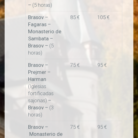
–
(5 horas)
Brasov –
85 €
105 €
Fagaras –
Monasterio de
Sambata
–
Brasov –
(5
horas)
Brasov –
75 €
95 €
Prejmer
–
Harman
(Iglesias
fortificadas
sajonas)
–
Brasov –
(3
horas)
Brasov –
75 €
95 €
Monasterio de